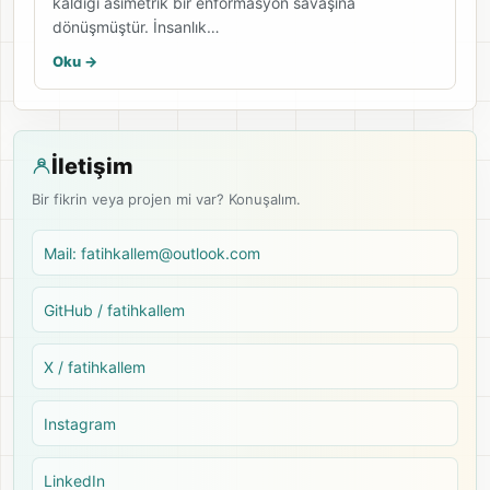
kaldığı asimetrik bir enformasyon savaşına
dönüşmüştür. İnsanlık…
Oku ->
İletişim
Bir fikrin veya projen mi var? Konuşalım.
Mail: fatihkallem@outlook.com
GitHub / fatihkallem
X / fatihkallem
Instagram
LinkedIn