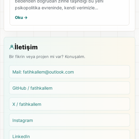
bedenden doğrudan zihne taşındığı bu yeni
psikopolitika evreninde, kendi verimizle…
Oku ->
İletişim
Bir fikrin veya projen mi var? Konuşalım.
Mail: fatihkallem@outlook.com
GitHub / fatihkallem
X / fatihkallem
Instagram
LinkedIn