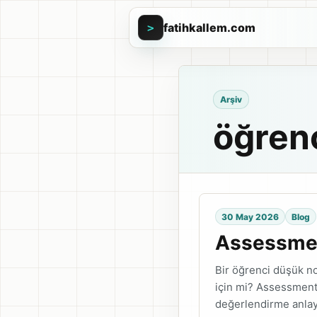
fatihkallem.com
>
Arşiv
öğrenc
30 May 2026
Blog
Assessmen
Bir öğrenci düşük no
için mi? Assessment
değerlendirme anlay