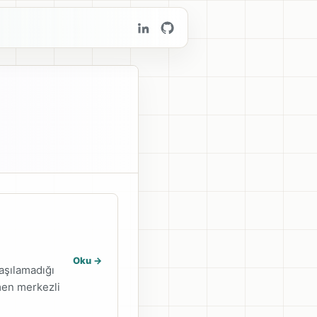
Oku ->
laşılamadığı
men merkezli