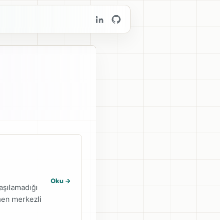
Oku ->
laşılamadığı
men merkezli