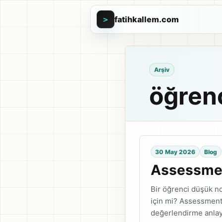
fatihkallem.com
>
Arşiv
öğrenc
30 May 2026
Blog
Assessmen
Bir öğrenci düşük no
için mi? Assessment
değerlendirme anlay