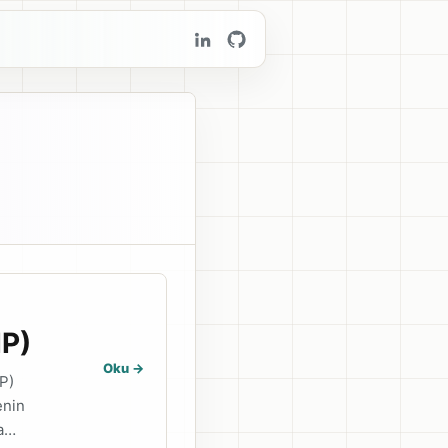
IP)
Oku ->
P)
enin
na…