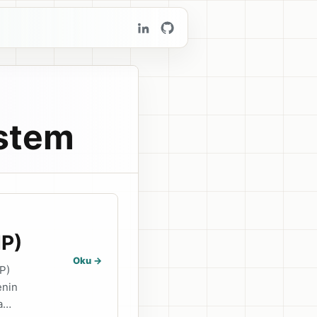
stem
IP)
Oku ->
P)
enin
na…