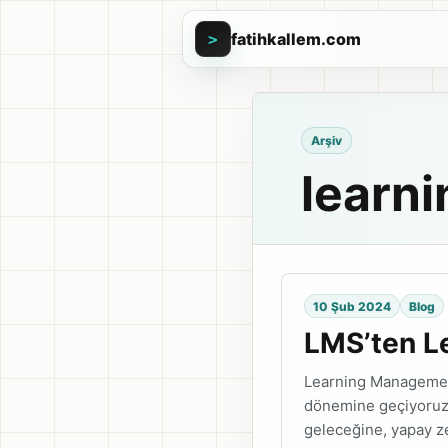
fatihkallem.com
>
Arşiv
learn
10 Şub 2024
Blog
LMS’ten Le
Learning Management
dönemine geçiyoruz. 
geleceğine, yapay ze