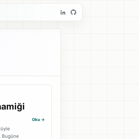
namiği
Oku ->
züyle
z. Bugüne