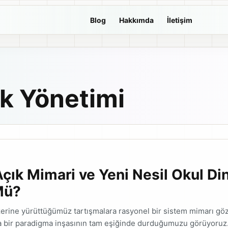
Blog
Hakkımda
İletişim
k Yönetimi
çık Mimari ve Yeni Nesil Okul Di
Mü?
zerine yürüttüğümüz tartışmalara rasyonel bir sistem mimarı gö
a bir paradigma inşasının tam eşiğinde durduğumuzu görüyoru