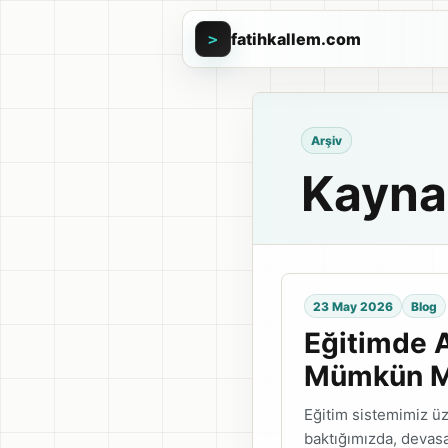
fatihkallem.com
>
Arşiv
Kayna
23 May 2026
Blog
Eğitimde A
Mümkün 
Eğitim sistemimiz ü
baktığımızda, devas