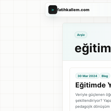
fatihkallem.com
>
Arşiv
eğiti
30 Mar 2024
Blog
Eğitimde Y
Veriyle güçlenen öğ
şekillendiriyor? Yap
pedagojik dönüşüm üz