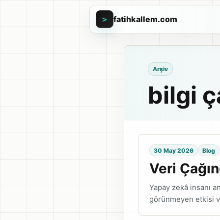
fatihkallem.com
>
Arşiv
bilgi 
30 May 2026
Blog
Veri Çağın
Yapay zekâ insanı an
görünmeyen etkisi ve