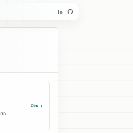
Oku ->
rın