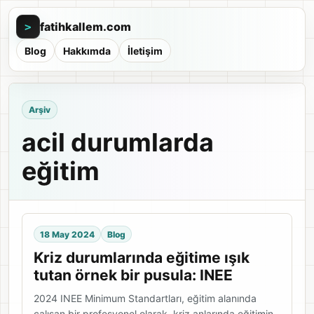
fatihkallem.com
>
Blog
Hakkımda
İletişim
Arşiv
acil durumlarda
eğitim
18 May 2024
Blog
Kriz durumlarında eğitime ışık
tutan örnek bir pusula: INEE
2024 INEE Minimum Standartları, eğitim alanında
çalışan bir profesyonel olarak, kriz anlarında eğitimin